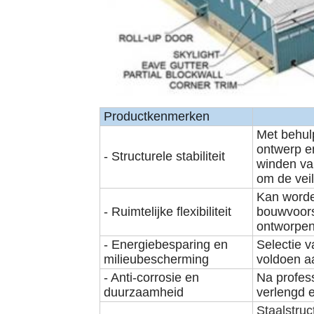
Productkenmerken
Met behul
ontwerp e
- Structurele stabiliteit
winden va
om de vei
Kan worde
- Ruimtelijke flexibiliteit
bouwvoorsc
ontworpen 
- Energiebesparing en
Selectie 
milieubescherming
voldoen a
- Anti-corrosie en
Na profes
duurzaamheid
verlengd 
Staalstru