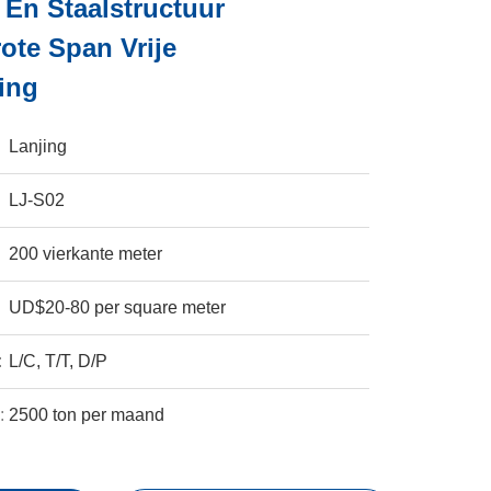
 En Staalstructuur
te Span Vrije
ing
Lanjing
LJ-S02
200 vierkante meter
UD$20-80 per square meter
:
L/C, T/T, D/P
:
2500 ton per maand