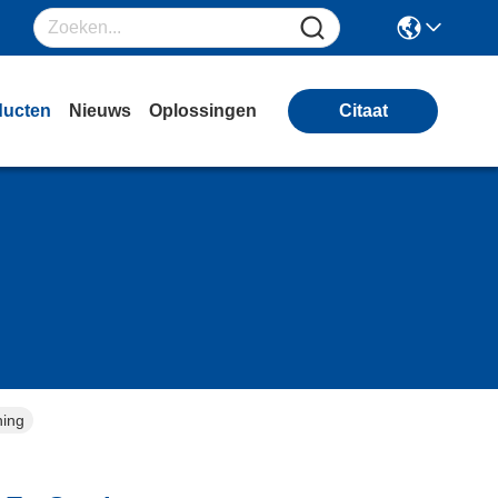
ducten
Nieuws
Oplossingen
Citaat
ning