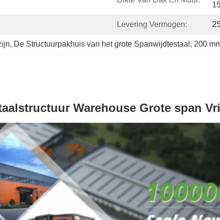
1
Levering Vermogen:
2
ijn
, 
De Structuurpakhuis van het grote Spanwijdtestaal
, 
200 mm 
staalstructuur Warehouse Grote span Vr