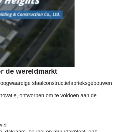
r de wereldmarkt
f hoogwaardige staalconstructiefabrieksgebouwen
novatie, ontworpen om te voldoen aan de
eid.
taal dakraam, beugel en muurdakplaat, enz.