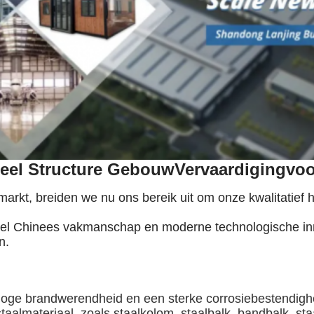
teel Structure Gebouw
Vervaardiging
voo
markt, breiden we nu ons bereik uit om onze kwalitatie
neel Chinees vakmanschap en moderne technologische in
n.
hoge brandwerendheid en een sterke corrosiebestendigh
staalmateriaal, zoals staalkolom, staalbalk, bandbalk, s