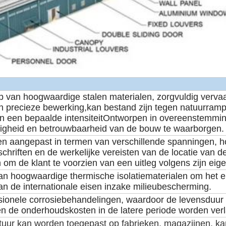
p van hoogwaardige stalen materialen, zorgvuldig vervaa
n precieze bewerking,kan bestand zijn tegen natuurram
n een bepaalde intensiteitOntworpen in overeenstemmi
ligheid en betrouwbaarheid van de bouw te waarborgen.
n aangepast in termen van verschillende spanningen, h
hriften en de werkelijke vereisten van de locatie van de 
om de klant te voorzien van een uitleg volgens zijn eige
van hoogwaardige thermische isolatiematerialen om het e
an de internationale eisen inzake milieubescherming.
sionele corrosiebehandelingen, waardoor de levensduur 
en de onderhoudskosten in de latere periode worden ver
ctuur kan worden toegepast op fabrieken, magazijnen, k