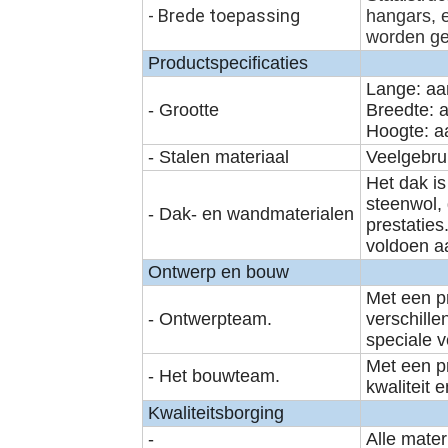
- Brede toepassing
hangars, 
worden ge
Productspecificaties
Lange: aa
- Grootte
Breedte: 
Hoogte: a
- Stalen materiaal
Veelgebru
Het dak i
steenwol,
- Dak- en wandmaterialen
prestatie
voldoen aa
Ontwerp en bouw
Met een p
- Ontwerpteam.
verschill
speciale v
Met een pr
- Het bouwteam.
kwaliteit 
Kwaliteitsborging
-
Alle mater