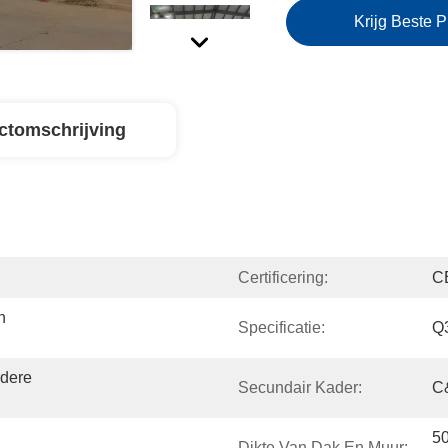
Krijg Beste P
ctomschrijving
Certificering:
C
 
Specificatie:
Q
dere 
Secundair Kader:
C&
5
Dikte Van Dak En Muur: