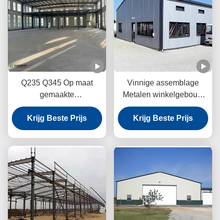
Q235 Q345 Op maat
Vinnige assemblage
gemaakte
Metalen winkelgebouw
staalconstructie
Structurele staal A-klasse
Krijg Beste Prijs
Werkplaats
Bolted verbinding
Krijg Beste Prijs
Energiezuinige werking
ISO