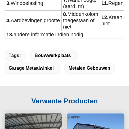
7.
Wandhoogte
3.
Windbelasting
11.
Regenst
(aard, m)
8.
Middenkolom
12.
Kraan no
4.
Aardbevingen
grootte
toegestaan of
niet
niet
13.
andere informatie indien nodig
Tags:
Bouwwerkplaats
Garage Metaalwinkel
Metalen Gebouwen
Verwante Producten