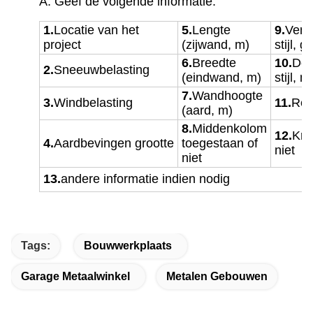
A: Geef de volgende informatie:
1.
Locatie van het
5.
Lengte
9.
Vens
project
(zijwand, m)
stijl, g
6.
Breedte
10.
Deu
2.
Sneeuwbelasting
(eindwand, m)
stijl, 
7.
Wandhoogte
3.
Windbelasting
11.
Reg
(aard, m)
8.
Middenkolom
12.
Kra
4.
Aardbevingen
grootte
toegestaan of
niet
niet
13.
andere informatie indien nodig
Tags:
Bouwwerkplaats
Garage Metaalwinkel
Metalen Gebouwen