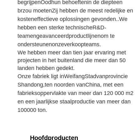
begrijpen
Ood
hun behoeften
in de diepte
en
br
zou moeten
Zij hebben de meest redelijke en
kosteneffectieve oplossingen gevonden.
.
We
hebben een sterke technische
R&D-
team
en
geavanceerd
productlijnen
om te
ondersteunen
onze
verkoop
teams.
We hebben meer dan tien jaar ervaring met
projecten in het buitenland die meer dan 50
landen hebben gedekt.
Onze fabriek ligt in
Weifang
Stad
van
provincie
Shandong,
ten noorden van
China
, met een
fabrieksoppervlakte van meer dan 120 000 m2
en een jaarlijkse staalproductie van meer dan
100000 ton.
Hoofdproducten