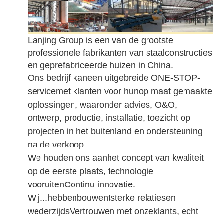
Lanjing Group is een van de grootste
professionele fabrikanten van staalconstructies
en geprefabriceerde huizen in China.
Ons bedrijf kan
een uitgebreide ONE-STOP-
service
met klanten
voor hun
op maat gemaakte
oplossingen, waaronder advies, O&O,
ontwerp, productie, installatie, toezicht op
projecten in het buitenland en ondersteuning
na de verkoop.
We houden ons aan
het concept van kwaliteit
op de eerste plaats, technologie
vooruit
en
Continu innovatie.
Wij...
hebben
bouwen
t
sterke relaties
en
wederzijds
Vertrouwen met onze
klant
s,
echt