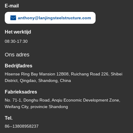
E-mail
anthony@lanjingsteelstructure.com
Het werktijd
08:30-17:30
Ons adres
Bedrijfadres
Hisense Ring Bay Mansion 12B08, Ruichang Road 226, Shibei
District, Qingdao, Shandong, China
Fabrieksadres
No. 71-1, Donghu Road, Anqiu Economic Development Zone,
Weifang City, provincie Shandong
Tel.
86--13808958237