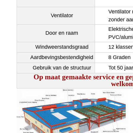
Ventilator
Ventilator
zonder aan
Elektrisch
Door en raam
PVC/alumi
Windweerstandsgraad
12 klasse
Aardbevingsbestendigheid
8 Graden
Gebruik van de structuur
Tot 50 jaa
Op maat gemaakte service en ge
welkom