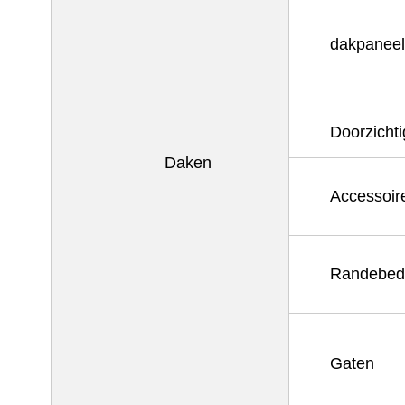
dakpaneel
Doorzicht
Daken
Accessoir
Randebed
Gaten