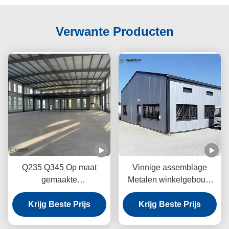
Verwante Producten
Q235 Q345 Op maat
Vinnige assemblage
gemaakte
Metalen winkelgebouw
staalconstructie
Structurele staal A-klasse
Krijg Beste Prijs
Werkplaats
Bolted verbinding
Krijg Beste Prijs
Energiezuinige werking
ISO