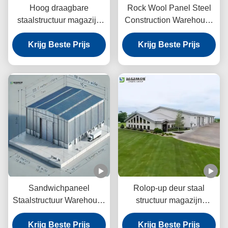
Hoog draagbare
Rock Wool Panel Steel
staalstructuur magazijn
Construction Warehouse
grafisch ontwerp
Lichtgewicht Structuur CE
voorgeverfd staal
Krijg Beste Prijs
Krijg Beste Prijs
Sandwichpaneel
Rolop-up deur staal
Staalstructuur Warehouse
structuur magazijn
Corrosion Resistant
gebouw
Krijg Beste Prijs
Q355b Q235b
aardbevingsbestendige
Krijg Beste Prijs