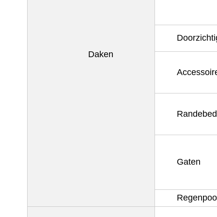
Doorzicht
Daken
Accessoir
Randebed
Gaten
Regenpoo