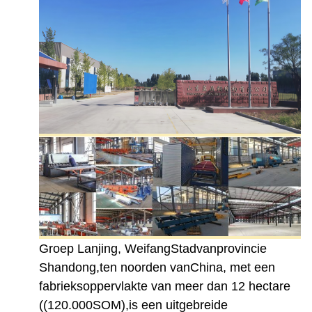
Groep Lanjing
,
Weifang
Stad
van
provincie
Shandong,
ten noorden van
China
, met een
fabrieksoppervlakte van meer dan 12 hectare
((120.000SOM)
,
is een uitgebreide