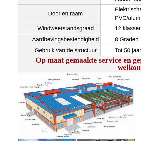
Elektrisch
Door en raam
PVC/alumi
Windweerstandsgraad
12 klasse
Aardbevingsbestendigheid
8 Graden
Gebruik van de structuur
Tot 50 jaa
Op maat gemaakte service en ge
welkom