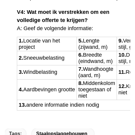
V4: Wat moet ik verstrekken om een
volledige offerte te krijgen?
A: Geef de volgende informatie:
1.
Locatie van het
5.
Lengte
9.
Vens
project
(zijwand, m)
stijl, g
6.
Breedte
10.
Deu
2.
Sneeuwbelasting
(eindwand, m)
stijl, 
7.
Wandhoogte
3.
Windbelasting
11.
Reg
(aard, m)
8.
Middenkolom
12.
Kra
4.
Aardbevingen
grootte
toegestaan of
niet
niet
13.
andere informatie indien nodig
Tags:
Staalopslaggebouwen