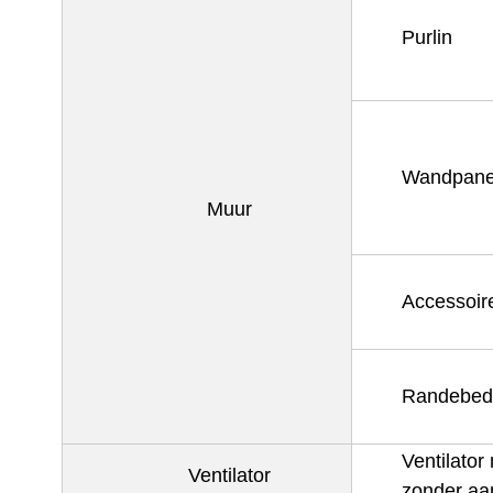
Purlin
Wandpane
Muur
Accessoir
Randebed
Ventilator
Ventilator
zonder aan