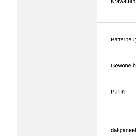
Krawatten
Batterbeu
Gewone b
Purlin
dakpaneel