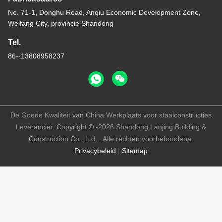
No. 71-1, Donghu Road, Anqiu Economic Development Zone,
Weifang City, provincie Shandong
Tel.
86--13808958237
De Goede Kwaliteit van China Werkplaats voor staalconstructies
Leverancier. Copyright © -2026 Shandong Lanjing Building &
Construction Co., Ltd. . Alle rechten voorbehoudena.
Privacybeleid
|
Sitemap