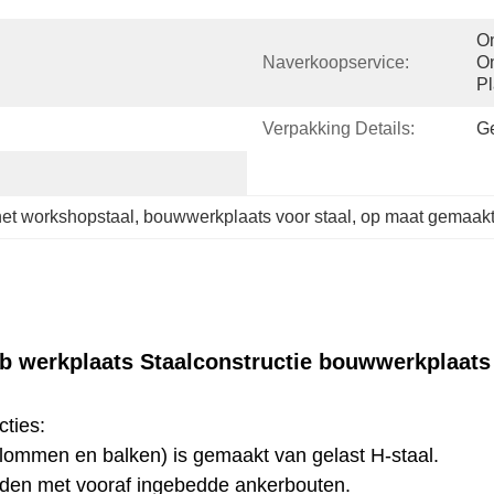
On
Naverkoopservice:
On
Pl
Verpakking Details:
Ge
et workshopstaal
, 
bouwwerkplaats voor staal
, 
op maat gemaak
 werkplaats Staalconstructie bouwwerkplaats 
cties:
olommen en balken) is gemaakt van gelast H-staal.
nden met vooraf ingebedde ankerbouten.