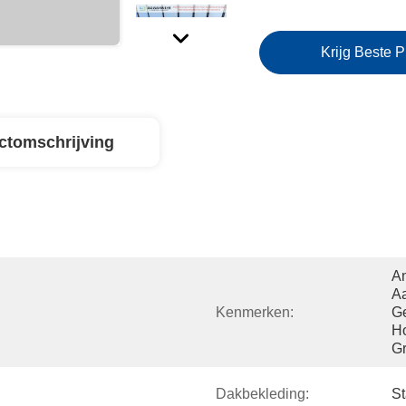
Krijg Beste P
ctomschrijving
An
Aa
Kenmerken:
Ge
Ho
G
Dakbekleding:
St