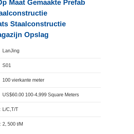
Op Maat Gemaakte Prefab
aalconstructie
s Staalconstructie
agazijn Opslag
LanJing
S01
100 vierkante meter
US$60.00 100-4,999 Square Meters
:
L/C,T/T
:
2, 500 t/M