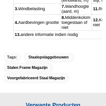
(eindwand, m)
stijl, 
7.
Wandhoogte
3.
Windbelasting
11.
Reg
(aard, m)
8.
Middenkolom
12.
Kra
4.
Aardbevingen
grootte
toegestaan of
niet
niet
13.
andere informatie indien nodig
Tags:
Staalopslaggebouwen
Stalen Frame Magazijn
Voorgefabriceerd Staal Magazijn
Verwante Producten