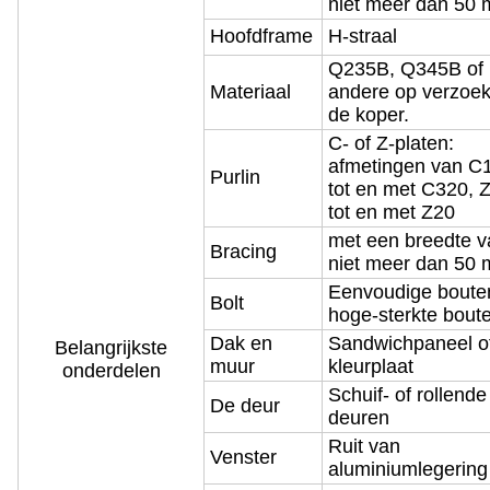
niet meer dan 50
Hoofdframe
H-straal
Q235B, Q345B of
Materiaal
andere op verzoe
de koper.
C- of Z-platen:
afmetingen van C
Purlin
tot en met C320, 
tot en met Z20
met een breedte v
Bracing
niet meer dan 50
Eenvoudige boute
Bolt
hoge-sterkte bout
Dak en
Sandwichpaneel o
Belangrijkste
muur
kleurplaat
onderdelen
Schuif- of rollende
De deur
deuren
Ruit van
Venster
aluminiumlegering