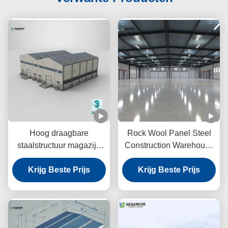
Hoog draagbare
Rock Wool Panel Steel
staalstructuur magazijn
Construction Warehouse
grafisch ontwerp
Lichtgewicht Structuur CE
voorgeverfd staal
Krijg Beste Prijs
Krijg Beste Prijs