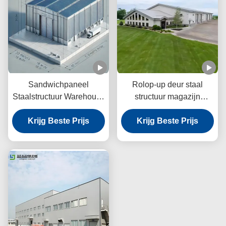
Sandwichpaneel
Rolop-up deur staal
Staalstructuur Warehouse
structuur magazijn
Corrosion Resistant
gebouw
Krijg Beste Prijs
Q355b Q235b
aardbevingsbestendige
Krijg Beste Prijs