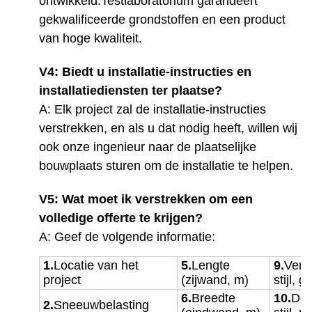
ontwikkeld.Testlaboratorium garandeert
gekwalificeerde grondstoffen en een product
van hoge kwaliteit.
V4: Biedt u installatie-instructies en
installatiediensten ter plaatse?
A: Elk project zal de installatie-instructies
verstrekken, en als u dat nodig heeft, willen wij
ook onze ingenieur naar de plaatselijke
bouwplaats sturen om de installatie te helpen.
V5: Wat moet ik verstrekken om een
volledige offerte te krijgen?
A: Geef de volgende informatie:
1.
Locatie van het
5.
Lengte
9.
Vens
project
(zijwand, m)
stijl, g
6.
Breedte
10.
Deu
2.
Sneeuwbelasting