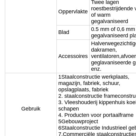
Twee lagen
roestbestrijdende 
Oppervlakte
of warm
gegalvaniseerd
0.5 mm of 0,6 mm
Blad
gegalvaniseerd pl
Halverwegezichtig
dakramen,
Accessoires
ventilatoren,
afvoer
geglavaniseerde g
enz.
1Staalconstructie werkplaats,
magazijn, fabriek, schuur,
opslagplaats, fabriek
2. staalconstructie frameconstru
3. Vleeshouderij kippenhuis koe
Gebruik
schapen
4. Producten voor portaalframe
5Gebouwproject
6Staalconstructie Industrieel g
7.Commerciële staalconstructie