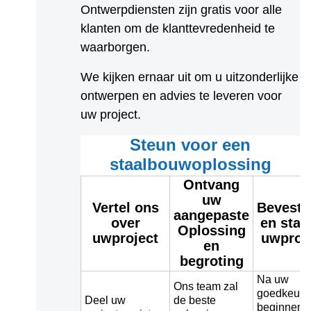
Ontwerpdiensten zijn gratis voor alle 
klanten om de klanttevredenheid te 
waarborgen.
We kijken ernaar uit om u uitzonderlijke 
ontwerpen en advies te leveren voor 
uw project.
Steun voor een
staalbouwoplossing
Ontvang
uw
Vertel ons
Bevesti
aangepaste
over
en star
Oplossing
uw
project
uw
proj
en
begroting
Na uw
Ons team zal
goedkeurin
Deel uw
de beste
beginnen 