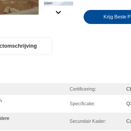
Krijg Beste P
ctomschrijving
Certificering:
C
 
Specificatie:
Q
dere 
Secundair Kader:
C&