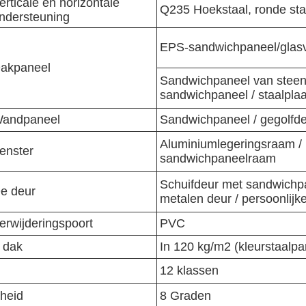
erticale en horizontale
Q235 Hoekstaal, ronde staa
ndersteuning
EPS-sandwichpaneel/glas
akpaneel
Sandwichpaneel van steen
sandwichpaneel / staalplaa
andpaneel
Sandwichpaneel / gegolfde
Aluminiumlegeringsraam /
enster
sandwichpaneelraam
Schuifdeur met sandwichpa
e deur
metalen deur / persoonlijk
erwijderingspoort
PVC
 dak
In 120 kg/m2 (kleurstaalp
d
12 klassen
heid
8 Graden