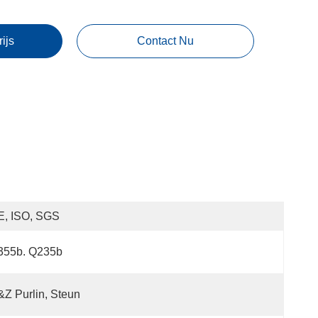
rijs
Contact Nu
E, ISO, SGS
355b. Q235b
Z Purlin, Steun