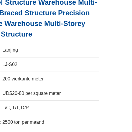
el Structure Warehouse Multi-
Braced Structure Precision
re Warehouse Multi-Storey
Structure
Lanjing
LJ-S02
200 vierkante meter
UD$20-80 per square meter
:
L/C, T/T, D/P
:
2500 ton per maand