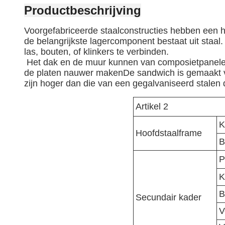
Productbeschrijving
Voorgefabriceerde staalconstructies hebben een h
de belangrijkste lagercomponent bestaat uit staal. 
las, bouten, of klinkers te verbinden.
Het dak en de muur kunnen van composietpanelen 
de platen nauwer makenDe sandwich is gemaakt v
zijn hoger dan die van een gegalvaniseerd stalen
Artikel 2
K
Hoofdstaalframe
B
P
K
B
Secundair kader
V