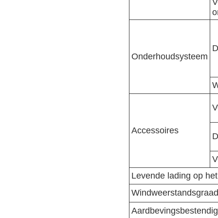
V
o
D
Onderhoudsysteem
W
V
Accessoires
D
V
Levende lading op het
Windweerstandsgraa
Aardbevingsbestendig