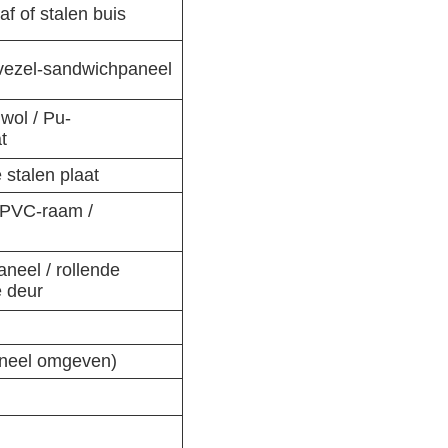
f of stalen buis
vezel-sandwichpaneel
wol / Pu-
t
 stalen plaat
 PVC-raam /
neel / rollende
e deur
aneel omgeven)