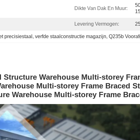
5
Dikte Van Dak En Muur:
1
Levering Vermogen:
2
t precisiestaal
, 
verfde staalconstructie magazijn
, 
Q235b Vooraf
l Structure Warehouse Multi-storey Fra
Warehouse Multi-storey Frame Braced St
ture Warehouse Multi-storey Frame Brac