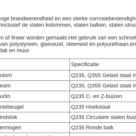
oge brandwerendheid en een sterke corrosiebestendigheid
Inclusief de stalen kolommen, stalen balken, stalen struc
of fineer worden gemaakt.Het gebruik van een schroef d
an polystyreen, glasvezel, steenwol en polyurethaan.
 dak en muur.
Specificatie
olom
Q235, Q355 Gelast staal m
eam
Q235, Q355 Gelast staal m
urlin
Q235 C- en Z-buizen
niebeugel
Q235 Hoekstaal
indstok
Q235 Circulaire stalen bui
ermogen
Q235 Ronde balk