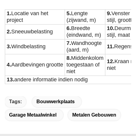
1.
Locatie van het
5.
Lengte
9.
Venster
Ma
project
(zijwand, m)
stijl, grootte
6.
Breedte
10.
Deurmate
2.
Sneeuwbelasting
(eindwand, m)
stijl, maat
7.
Wandhoogte
3.
Windbelasting
11.
Regenst
(aard, m)
8.
Middenkolom
12.
Kraan no
4.
Aardbevingen
grootte
toegestaan of
niet
niet
13.
andere informatie indien nodig
Tags:
Bouwwerkplaats
Garage Metaalwinkel
Metalen Gebouwen