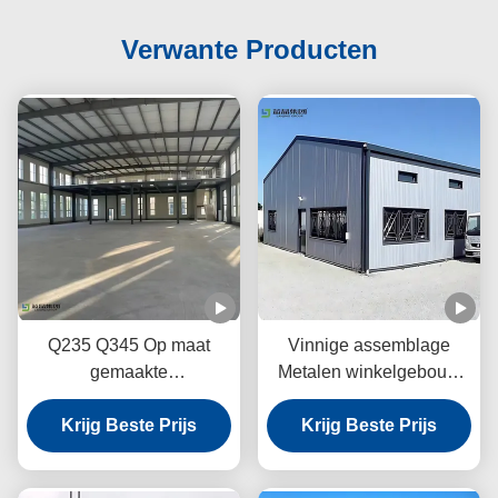
Verwante Producten
Q235 Q345 Op maat
Vinnige assemblage
gemaakte
Metalen winkelgebouw
staalconstructie
Structurele staal A-klasse
Krijg Beste Prijs
Werkplaats
Bolted verbinding
Krijg Beste Prijs
Energiezuinige werking
ISO