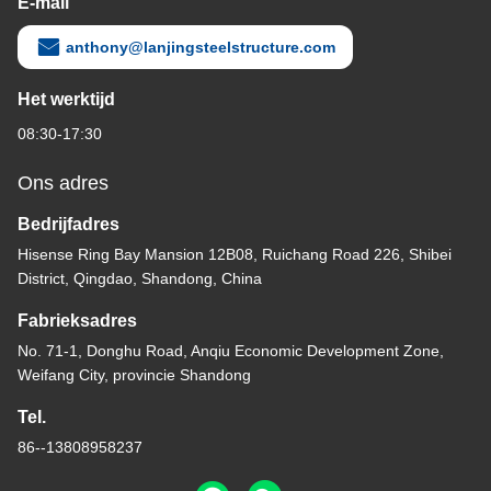
E-mail
anthony@lanjingsteelstructure.com
Het werktijd
08:30-17:30
Ons adres
Bedrijfadres
Hisense Ring Bay Mansion 12B08, Ruichang Road 226, Shibei
District, Qingdao, Shandong, China
Fabrieksadres
No. 71-1, Donghu Road, Anqiu Economic Development Zone,
Weifang City, provincie Shandong
Tel.
86--13808958237