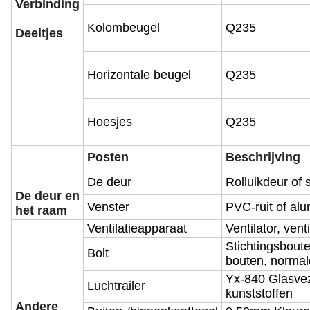
Verbinding
Kolombeugel
Q235
Deeltjes
Horizontale beugel
Q235
Hoesjes
Q235
Posten
Beschrijving
De deur
Rolluikdeur of 
De deur en
Venster
PVC-ruit of alu
het raam
Ventilatieapparaat
Ventilator, vent
Stichtingsboute
Bolt
bouten, normal
Yx-840 Glasvez
Luchtrailer
kunststoffen
Andere