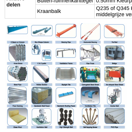
Buiten-/binnenkanttegel
0.50mm Kleurp
delen
Q235 of Q345 H
Kraanbalk
middelgrijze ve