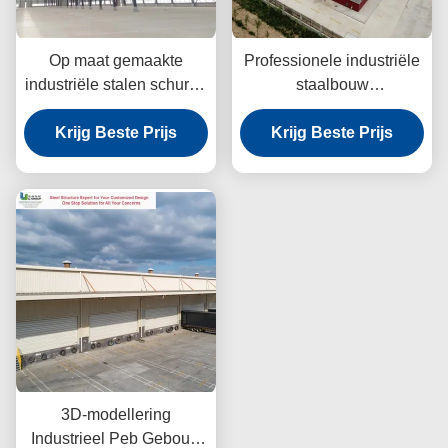
Op maat gemaakte
Professionele industriële
industriële stalen schuren
staalbouw
warmgewalst staal
Corrosiebestendige staal
Krijg Beste Prijs
kosteneffectief
Krijg Beste Prijs
Winddicht
3D-modellering
Industrieel Peb Gebouw