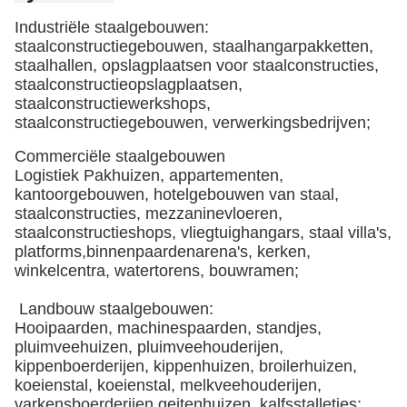
Industriële staalgebouwen:
staalconstructiegebouwen, staalhangarpakketten,
staalhallen, opslagplaatsen voor staalconstructies,
staalconstructieopslagplaatsen,
staalconstructiewerkshops,
staalconstructiegebouwen, verwerkingsbedrijven;
Commerciële staalgebouwen
Logistiek Pakhuizen, appartementen,
kantoorgebouwen, hotelgebouwen van staal,
staalconstructies, mezzaninevloeren,
staalconstructieshops, vliegtuighangars, staal villa's,
platforms,binnenpaardenarena's, kerken,
winkelcentra, watertorens, bouwramen;
Landbouw staalgebouwen:
Hooipaarden, machinespaarden, standjes,
pluimveehuizen, pluimveehouderijen,
kippenboerderijen, kippenhuizen, broilerhuizen,
koeienstal, koeienstal, melkveehouderijen,
varkensboerderijen,geitenhuizen, kalfsstalletjes;