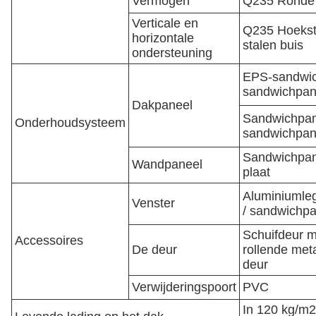
Vermogen
Q235 Ronde 
Verticale en
Q235 Hoeksta
horizontale
stalen buis
ondersteuning
EPS-sandwic
sandwichpan
Dakpaneel
Sandwichpane
Onderhoudsysteem
sandwichpane
Sandwichpane
Wandpaneel
plaat
Aluminiumle
Venster
/ sandwichp
Schuifdeur m
Accessoires
De deur
rollende meta
deur
Verwijderingspoort
PVC
In 120 kg/m2