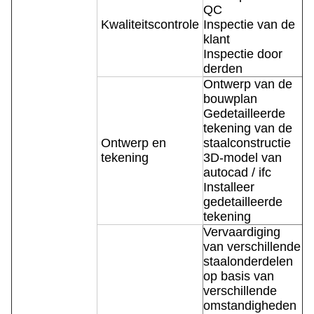
QC
Kwaliteitscontrole
Inspectie van de
klant
Inspectie door
derden
Ontwerp van de
bouwplan
Gedetailleerde
tekening van de
Ontwerp en
staalconstructie
tekening
3D-model van
autocad / ifc
Installeer
gedetailleerde
tekening
Vervaardiging
van verschillende
staalonderdelen
op basis van
verschillende
omstandigheden