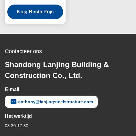
Bolted Connection Steel
Krijg Beste Prijs
Brandpreventie
Contacteer ons
Shandong Lanjing Building &
Construction Co., Ltd.
E-mail
anthony@lanjingsteelstructure.com
Het werktijd
08:30-17:30