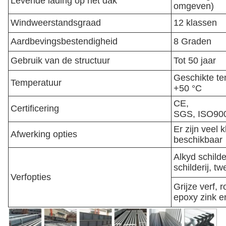
Levende lading op het dak
omgeven)
Windweerstandsgraad
12 klassen
Aardbevingsbestendigheid
8 Graden
Gebruik van de structuur
Tot 50 jaar
Geschikte te
Temperatuur
+50 °C
CE,
Certificering
SGS,
ISO900
Er zijn veel 
Afwerking opties
beschikbaar
Alkyd schilde
schilderij, t
Verfopties
Grijze verf, r
epoxy zink e