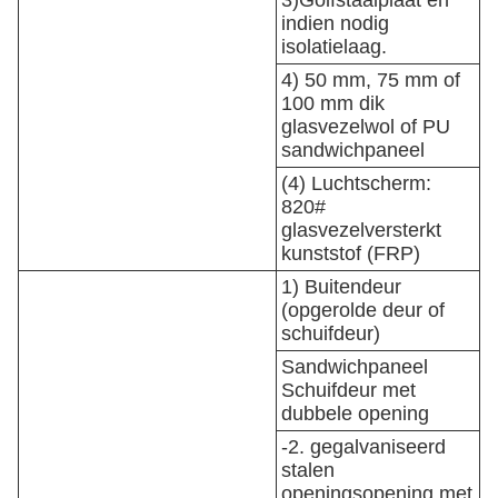
3)Golfstaalplaat en
indien nodig
isolatielaag.
4) 50 mm, 75 mm of
100 mm dik
glasvezelwol of PU
sandwichpaneel
(4) Luchtscherm:
820#
glasvezelversterkt
kunststof (FRP)
1) Buitendeur
(opgerolde deur of
schuifdeur)
Sandwichpaneel
Schuifdeur met
dubbele opening
-2. gegalvaniseerd
stalen
openingsopening met