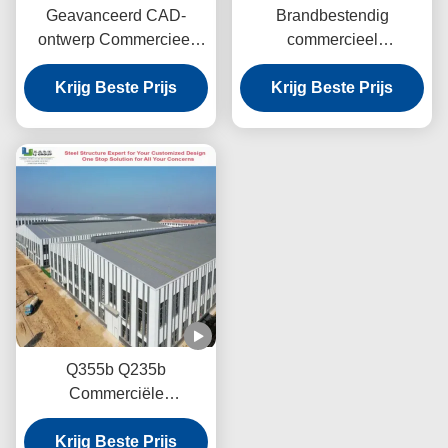
Geavanceerd CAD-
Brandbestendig
ontwerp Commercieel
commercieel
staalgebouw Roll-up deur
staalgebouw gegolfde
Krijg Beste Prijs
kosteneffectief
kleur staalplaat frame
Krijg Beste Prijs
braced structuur
Q355b Q235b
Commerciële
staalconstructies
Krijg Beste Prijs