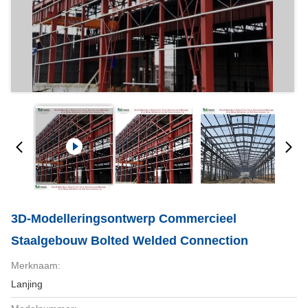
3D-Modelleringsontwerp Commercieel
Staalgebouw Bolted Welded Connection
Merknaam:
Lanjing