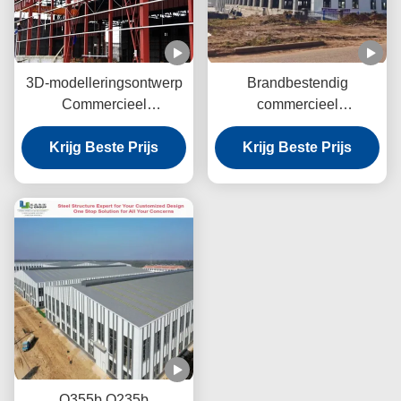
3D-modelleringsontwerp
Brandbestendig
Commercieel
commercieel
staalgebouw Bolted
staalgebouw gegolfde
Welded Connection
Krijg Beste Prijs
kleur staalplaat frame
Krijg Beste Prijs
braced structuur
Q355b Q235b