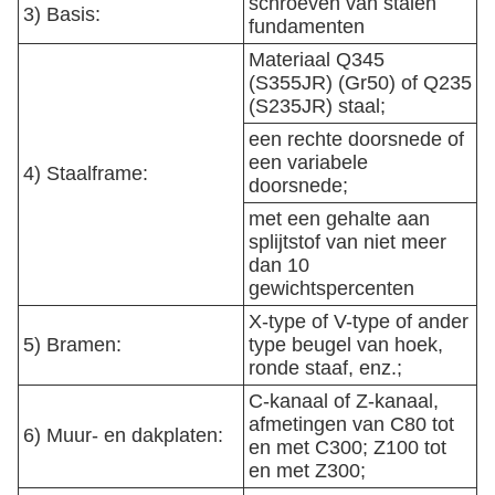
schroeven van stalen
3) Basis:
fundamenten
Materiaal Q345
(S355JR) (Gr50) of Q235
(S235JR) staal;
een rechte doorsnede of
een variabele
4) Staalframe:
doorsnede;
met een gehalte aan
splijtstof van niet meer
dan 10
gewichtspercenten
X-type of V-type of ander
5) Bramen:
type beugel van hoek,
ronde staaf, enz.;
C-kanaal of Z-kanaal,
afmetingen van C80 tot
6) Muur- en dakplaten:
en met C300; Z100 tot
en met Z300;