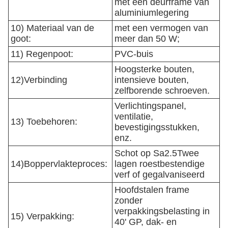
met een deurframe van
aluminiumlegering
10) Materiaal van de
met een vermogen van
goot:
meer dan 50 W;
11) Regenpoot:
PVC-buis
Hoogsterke bouten,
12)Verbinding
intensieve bouten,
zelfborende schroeven.
Verlichtingspanel,
ventilatie,
13) Toebehoren:
bevestigingsstukken,
enz.
Schot op Sa2.5­Twee
14)Boppervlakteproces:
lagen roestbestendige
verf of gegalvaniseerd
Hoofdstalen frame
zonder
verpakkingsbelasting in
15) Verpakking:
40' GP, dak- en