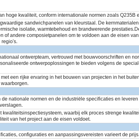
 van hoge kwaliteit, conform internationale normen zoals Q235B
gwaardige sandwichpanelen van kleurstaal. De kernmaterialen
hermische isolatie, warmtebehoud en brandwerende prestaties
en of andere composietpanelen om te voldoen aan de eisen van 
 regio's.
rnationaal ontwerpteam, vertrouwd met bouwvoorschriften en no
rsonaliseerde ontwerpoplossingen te bieden volgens de speciale
met een rijke ervaring in het bouwen van projecten in het buiten
e waarborgen.
 de nationale normen en de industriële specificaties en leveren
everslagen.
t kwaliteitsinspectiesysteem, waarbij elk proces strenge kwalit
iteit van het project aan de eisen voldoet.
icaties, configuraties en aanpassingsvereisten varieert de prijs