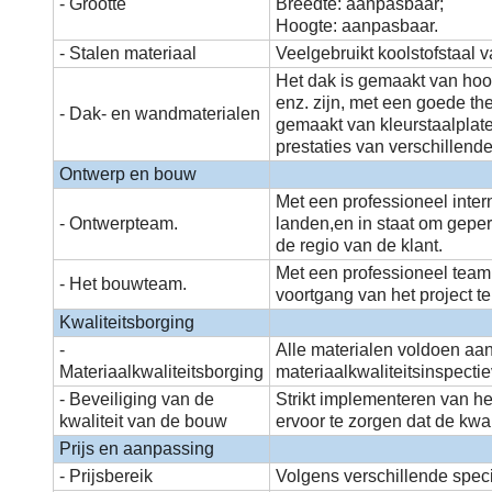
- Grootte
Breedte: aanpasbaar;
Hoogte: aanpasbaar.
- Stalen materiaal
Veelgebruikt koolstofstaal
Het dak is gemaakt van hoo
enz. zijn, met een goede t
- Dak- en wandmaterialen
gemaakt van kleurstaalplat
prestaties van verschillende
Ontwerp en bouw
Met een professioneel inte
- Ontwerpteam.
landen,en in staat om gepe
de regio van de klant.
Met een professioneel team 
- Het bouwteam.
voortgang van het project t
Kwaliteitsborging
-
Alle materialen voldoen aan
Materiaalkwaliteitsborging
materiaalkwaliteitsinspecti
- Beveiliging van de
Strikt implementeren van he
kwaliteit van de bouw
ervoor te zorgen dat de kwal
Prijs en aanpassing
- Prijsbereik
Volgens verschillende specif