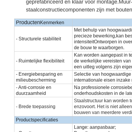
geprefabriceerd en klaar voor montage.Muur
staalconstructiecomponenten zijn met bouten
Producten
Kenmerken
Met behulp van hoogwaardig
precieze bewerking,kan bes
- Structurele stabiliteit
intensiteitOntworpen in ov
de bouw te waarborgen.
Kan worden aangepast in te
- Ruimtelijke flexibiliteit
de werkelijke vereisten van 
een uitleg volgens zijn eige
- Energiebesparing en
Selectie van hoogwaardige 
milieubescherming
internationale eisen inzake
- Anti-corrosie en
Na professionele corrosieb
duurzaamheid
onderhoudskosten in de lat
Staalstructuur kan worden 
- Brede toepassing
enzovoort.
Het is niet alle
bouwen van meerdere verd
Productspecificaties
Lange: aanpasbaar;