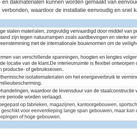
- en dakmaterialen kunnen worden gemaakt van eenvoud
 verbonden, waardoor de installatie eenvoudig en snel k
e stalen materialen, zorgvuldig vervaardigd door middel van p
tand zijn tegen natuurrampen zoals aardbevingen en sterke w
ereenstemming met de internationale bouwnormen om de veilig
rmen van verschillende spanningen, hoogten en lengtes volge
de locatie van de klant.De interieurruimte is flexibel ontworpen
n productie- of gebruikseisen..
thermische isolatiematerialen om het energieverbruik te vermi
 milieubescherming.
ehandelingen, waardoor de levensduur van de staalconstructie 
ere periode worden verlaagd.
toegepast op fabrieken, magazijnen, kantoorgebouwen, sportsch
en geschikt voor eenverdieping lange span gebouwen, maar kan 
iepingen of hoge gebouwen.