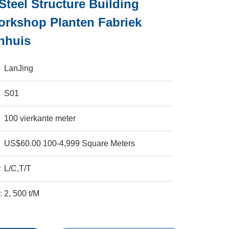
Steel Structure Building
rkshop Planten Fabriek
nhuis
LanJing
S01
100 vierkante meter
US$60.00 100-4,999 Square Meters
:
L/C,T/T
:
2, 500 t/M