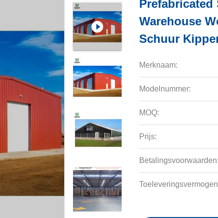
Prefabricated 
Warehouse Wo
Schuur Kippe
Merknaam:
Modelnummer:
MOQ:
Prijs:
Betalingsvoorwaarden
Toeleveringsvermogen