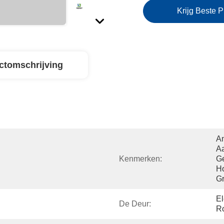
Krijg Beste P
ctomschrijving
An
Aa
Kenmerken:
Ge
Ho
G
El
De Deur:
Ro