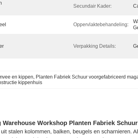
 
Secundair Kader:
C&
W
eel
Oppervlaktebehandeling:
Ge
r 
Verpakking Details:
Ge
imvee en kippen
, 
Planten Fabriek Schuur voorgefabriceerd maga
structie kippenhuis
ing Warehouse Workshop Planten Fabriek Schuu
t uit stalen kolommen, balken, beugels en scharnieren. 