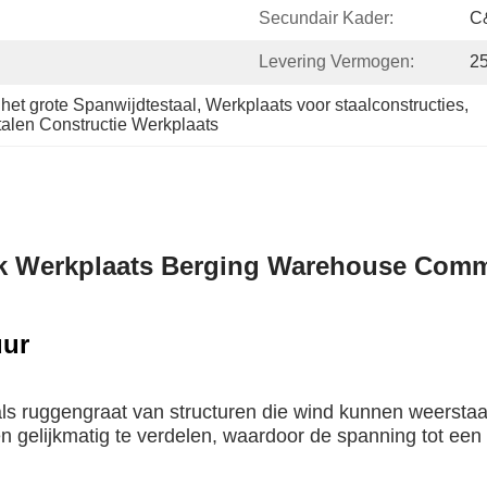
Secundair Kader:
C&
Levering Vermogen:
2
het grote Spanwijdtestaal
, 
Werkplaats voor staalconstructies
, 
talen Constructie Werkplaats
ek Werkplaats Berging Warehouse Comme
uur
t als ruggengraat van structuren die wind kunnen weersta
en gelijkmatig te verdelen, waardoor de spanning tot ee