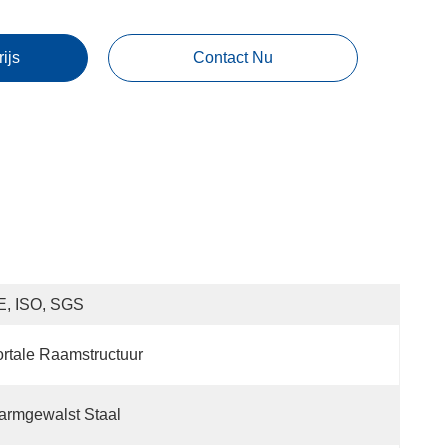
rijs
Contact Nu
E, ISO, SGS
rtale Raamstructuur
armgewalst Staal