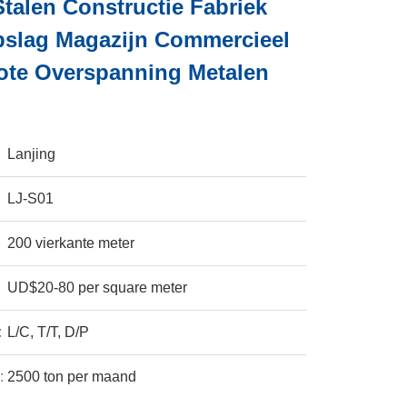
Stalen Constructie Fabriek
pslag Magazijn Commercieel
rote Overspanning Metalen
Lanjing
LJ-S01
200 vierkante meter
UD$20-80 per square meter
:
L/C, T/T, D/P
:
2500 ton per maand