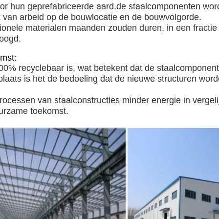
door hun geprefabriceerde aard.de staalcomponenten wo
k van arbeid op de bouwlocatie en de bouwvolgorde.
tionele materialen maanden zouden duren, in een fractie
hoogd.
mst:
 100% recyclebaar is, wat betekent dat de staalcompone
 plaats is het de bedoeling dat de nieuwe structuren w
rocessen van staalconstructies minder energie in vergeli
uurzame toekomst.