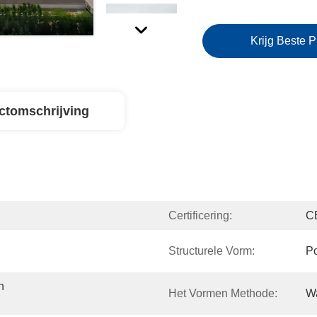
Krijg Beste P
ctomschrijving
Certificering:
C
Structurele Vorm:
Po
 
Het Vormen Methode:
W