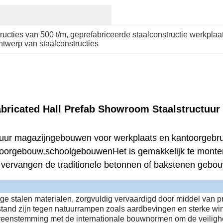
ructies van 500 t/m
, 
geprefabriceerde staalconstructie werkplaa
ntwerp van staalconstructies
fabricated Hall Prefab Showroom Staalstructu
tuur magazijngebouwen voor werkplaats en kantoorgebrui
toorgebouw,schoolgebouwenHet is gemakkelijk te monteren
s vervangen de traditionele betonnen of bakstenen gebo
e stalen materialen, zorgvuldig vervaardigd door middel van p
tand zijn tegen natuurrampen zoals aardbevingen en sterke w
ereenstemming met de internationale bouwnormen om de veilig