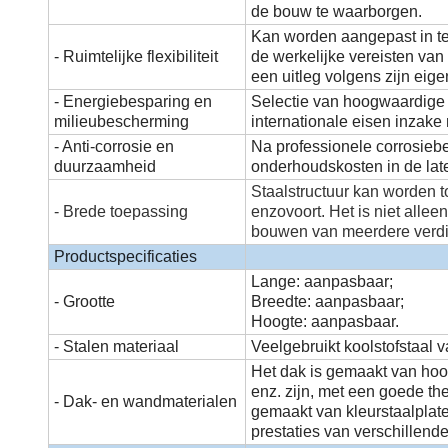
de bouw te waarborgen.
Kan worden aangepast in te
- Ruimtelijke flexibiliteit
de werkelijke vereisten van 
een uitleg volgens zijn eige
- Energiebesparing en
Selectie van hoogwaardige 
milieubescherming
internationale eisen inzake
- Anti-corrosie en
Na professionele corrosieb
duurzaamheid
onderhoudskosten in de lat
Staalstructuur kan worden 
- Brede toepassing
enzovoort.
Het is niet alle
bouwen van meerdere verd
Productspecificaties
Lange: aanpasbaar;
- Grootte
Breedte: aanpasbaar;
Hoogte: aanpasbaar.
- Stalen materiaal
Veelgebruikt koolstofstaal
Het dak is gemaakt van hoo
enz. zijn, met een goede t
- Dak- en wandmaterialen
gemaakt van kleurstaalplat
prestaties van verschillende