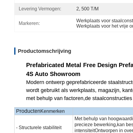
Levering Vermogen:
2, 500 T/M
Werkplaats voor staalconst
Markeren:
Werkplaats voor het vrije o
Productomschrijving
Prefabricated Metal Free Design Pre
4S Auto Showroom
Modern ontwerp geprefabriceerde staalstruc
wordt gebruikt als werkplaats, magazijn, kan
met behulp van factoren,de staalconstructie
Producten
Kenmerken
Met behulp van hoogwaardig
precieze bewerking,kan bes
- Structurele stabiliteit
intensiteitOntworpen in ov