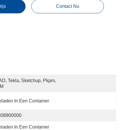
rijs
Contact Nu
D, Tekla, Sketchup, Pkpm, 
IM
laden In Een Container
308900000
laden In Een Container