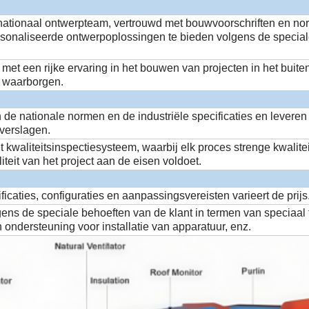
rnationaal ontwerpteam, vertrouwd met bouwvoorschriften en no
rsonaliseerde ontwerpoplossingen te bieden volgens de speciale
met een rijke ervaring in het bouwen van projecten in het buiten
e waarborgen.
 de nationale normen en de industriële specificaties en leveren
everslagen.
t kwaliteitsinspectiesysteem, waarbij elk proces strenge kwalit
iteit van het project aan de eisen voldoet.
icaties, configuraties en aanpassingsvereisten varieert de prijs
ns de speciale behoeften van de klant in termen van speciaal 
 ondersteuning voor installatie van apparatuur, enz.