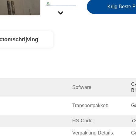
Krijg Beste P
ctomschrijving
CA
Software:
B
Transportpakket:
Ge
HS-Code:
7
Verpakking Details:
Ge