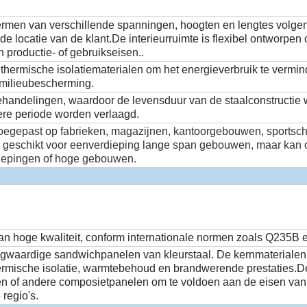
rmen van verschillende spanningen, hoogten en lengtes volge
de locatie van de klant.De interieurruimte is flexibel ontworpen
n productie- of gebruikseisen..
thermische isolatiematerialen om het energieverbruik te vermi
 milieubescherming.
ehandelingen, waardoor de levensduur van de staalconstructie 
ere periode worden verlaagd.
toegepast op fabrieken, magazijnen, kantoorgebouwen, sportsch
en geschikt voor eenverdieping lange span gebouwen, maar kan 
iepingen of hoge gebouwen.
 van hoge kwaliteit, conform internationale normen zoals Q235B
gwaardige sandwichpanelen van kleurstaal. De kernmaterialen
hermische isolatie, warmtebehoud en brandwerende prestaties
en of andere composietpanelen om te voldoen aan de eisen van 
 regio's.