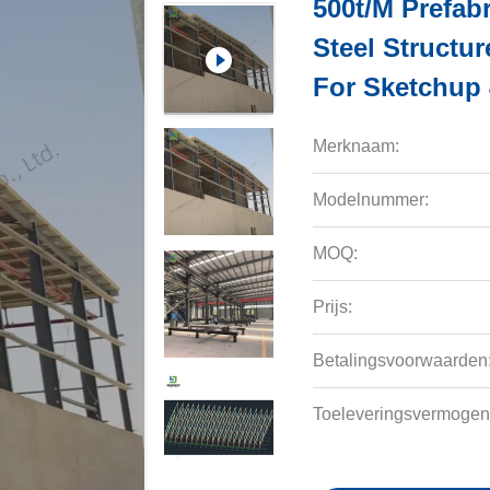
500t/M Prefab
Steel Structu
For Sketchup
Merknaam:
Modelnummer:
MOQ:
Prijs:
Betalingsvoorwaarden
Toeleveringsvermogen