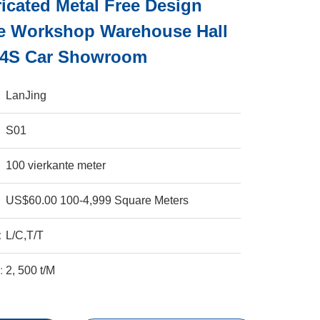
ricated Metal Free Design
re Workshop Warehouse Hall
 4S Car Showroom
LanJing
S01
100 vierkante meter
US$60.00 100-4,999 Square Meters
:
L/C,T/T
:
2, 500 t/M