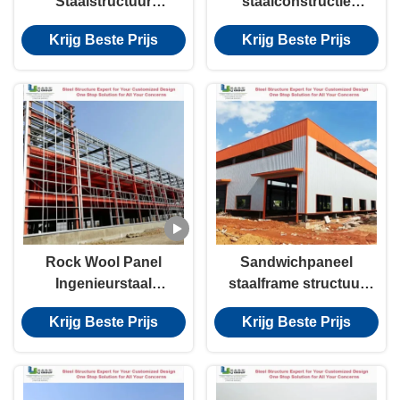
Staalstructuur
staalconstructie
Gebouwstructuur
Gebouw Grafisch
Krijg Beste Prijs
Krijg Beste Prijs
Winddicht Anti-
ontwerp Voorgeverfd
aardbeving
staal
Rock Wool Panel
Sandwichpaneel
Ingenieurstaal
staalframe structuur
Structuren Lichte
anti-corrosie staal
Krijg Beste Prijs
Krijg Beste Prijs
structuur CE
gespannen verbinding