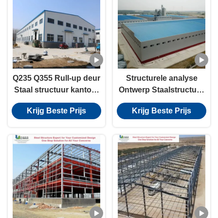
Q235 Q355 Rull-up deur
Structurele analyse
Staal structuur kantoor
Ontwerp Staalstructuur
Aardbevingsbestand
magazijn staal anti-
Krijg Beste Prijs
Krijg Beste Prijs
corrosie