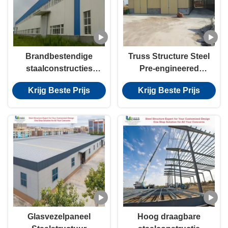
Brandbestendige
Truss Structure Steel
staalconstructies
Pre-engineered
Streng onderzoek
Buildings PVC Venster
Krijg Beste Prijs
Krijg Beste Prijs
Precisie vervaardiging
Roll Up Door
Glasvezelpaneel
Hoog draagbare