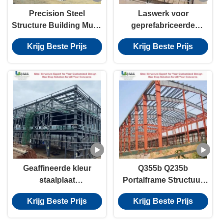
Precision Steel
Laswerk voor
Structure Building Multi-
geprefabriceerde
storey Frame Braced
staalconstructies
Krijg Beste Prijs
Krijg Beste Prijs
Structure Precision
Steel Structure Gebouw
met meer verdiepingen
Geaffineerde kleur
Q355b Q235b
staalplaat
Portalframe Structuur
Staalstructuur Gebouw
Gegalvaniseerd stalen
Krijg Beste Prijs
Krijg Beste Prijs
Custom Layout CE
thermische isolatie