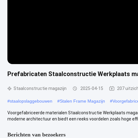
Prefabricaten Staalconstructie Werkplaats ma
Staalconstructie magazijn
2025-04-15
207 uitzic
#
staalopslaggebouwen
#
Stalen Frame Magazijn
#
Voorgefabric
Voorgefabriceerde materialen Staalconstructie Werkplaats magazi
moderne architectuur en biedt een reeks voordelen zoals hoge effici
Berichten van bezoekers