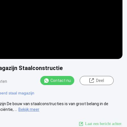
Video
gazijn Staalconstructie
Contact nu
Deel
hten
eerd staal magazijn
jn De bouw van staalconstructies is van groot belang in de
ëntie, ...
Bekijk meer
Laat een bericht achter.