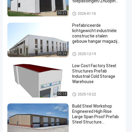
toepassingen/Zhuopin
Steel Workshop
Staalconstructie magazijn
00:21
2026-01-16
Prefabriceerde
lichtgewicht industriële
constructie stalen
gebouw hangar magazijn
werkplaats
Staalconstructie magazijn
00:39
2025-12-19
Low Cost Factory Steel
Structures Prefab
Industrial Cold Storage
Warehouse
Staalconstructie magazijn
00:18
2025-10-22
Build Steel Workshop
Engineered High Rise
Large Span Proof Prefab
Steel Structure
Warehouse