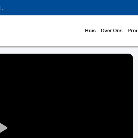
d.
Huis
Over Ons
Pro
Play