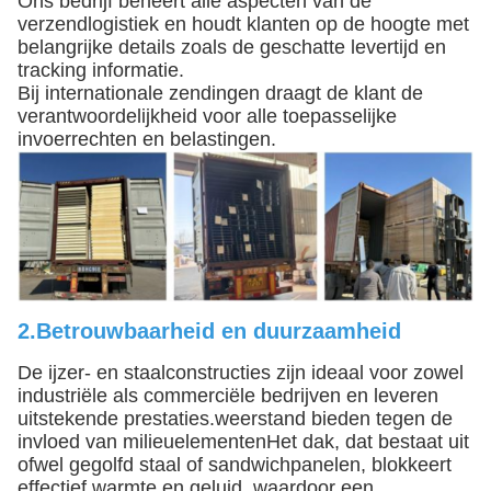
Ons bedrijf beheert alle aspecten van de
verzendlogistiek en houdt klanten op de hoogte met
belangrijke details zoals de geschatte levertijd en
tracking informatie.
Bij internationale zendingen draagt de klant de
verantwoordelijkheid voor alle toepasselijke
invoerrechten en belastingen.
2.
Betrouwbaarheid en duurzaamheid
De ijzer- en staalconstructies zijn ideaal voor zowel
industriële als commerciële bedrijven en leveren
uitstekende prestaties.weerstand bieden tegen de
invloed van milieuelementenHet dak, dat bestaat uit
ofwel gegolfd staal of sandwichpanelen, blokkeert
effectief warmte en geluid, waardoor een