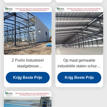
Z Purlin Industrieel
Op maat gemaakte
staalgebouw
industriële stalen schuren
Warmgewalst staal
warmgewalst staal
Kwaliteitsborging
Krijg Beste Prijs
Krijg Beste Prijs
kosteneffectief