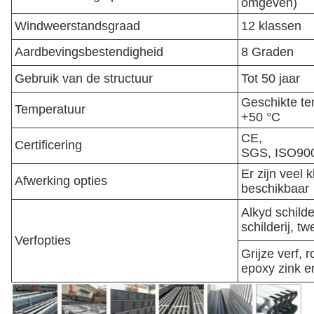
omgeven)
Windweerstandsgraad
12 klassen
Aardbevingsbestendigheid
8 Graden
Gebruik van de structuur
Tot 50 jaar
Geschikte te
Temperatuur
+50 °C
CE,
Certificering
SGS,
ISO900
Er zijn veel 
Afwerking opties
beschikbaar
Alkyd schilde
schilderij, t
Verfopties
Grijze verf, r
epoxy zink e