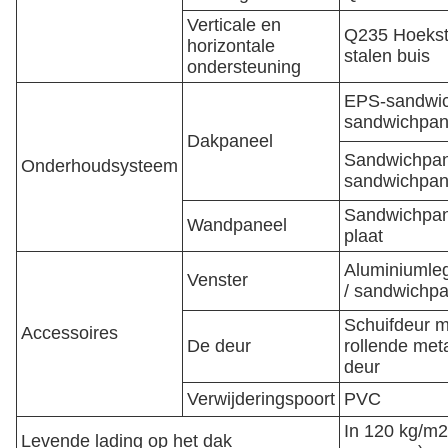
Verticale en
Q235 Hoeksta
horizontale
stalen buis
ondersteuning
EPS-sandwic
sandwichpan
Dakpaneel
Sandwichpane
Onderhoudsysteem
sandwichpane
Sandwichpane
Wandpaneel
plaat
Aluminiumle
Venster
/ sandwichp
Schuifdeur m
Accessoires
De deur
rollende meta
deur
Verwijderingspoort
PVC
In 120 kg/m2
Levende lading op het dak