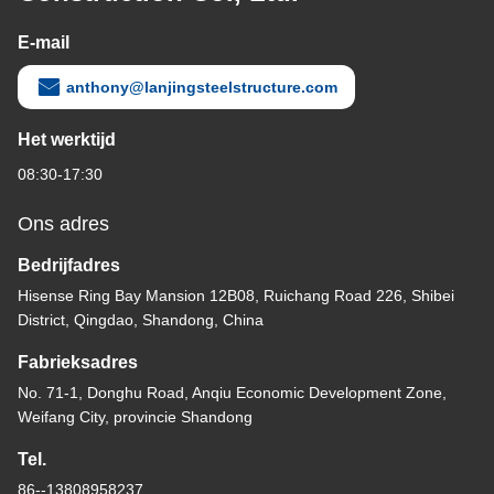
E-mail
anthony@lanjingsteelstructure.com
Het werktijd
08:30-17:30
Ons adres
Bedrijfadres
Hisense Ring Bay Mansion 12B08, Ruichang Road 226, Shibei
District, Qingdao, Shandong, China
Fabrieksadres
No. 71-1, Donghu Road, Anqiu Economic Development Zone,
Weifang City, provincie Shandong
Tel.
86--13808958237