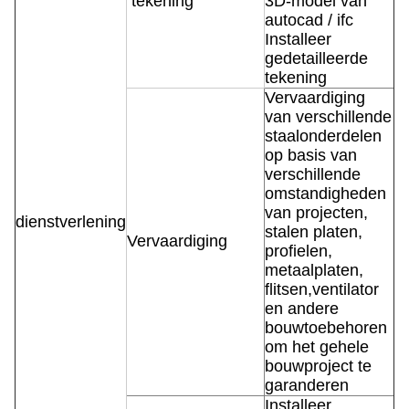
tekening
3D-model van
autocad / ifc
Installeer
gedetailleerde
tekening
Vervaardiging
van verschillende
staalonderdelen
op basis van
verschillende
omstandigheden
van projecten,
dienstverlening
stalen platen,
Vervaardiging
profielen,
metaalplaten,
flitsen,ventilator
en andere
bouwtoebehoren
om het gehele
bouwproject te
garanderen
Installeer