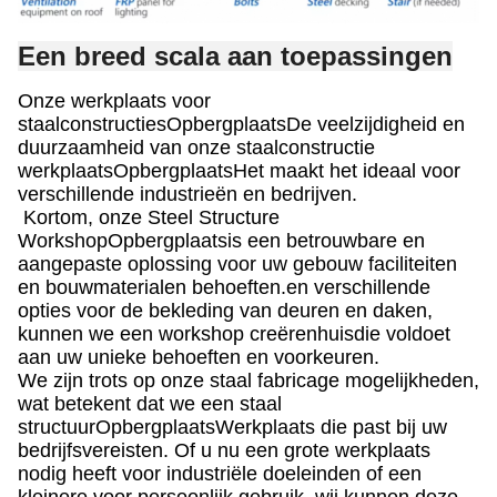
Een breed scala aan toepassingen
Onze werkplaats voor
staalconstructies
Opbergplaats
De veelzijdigheid en
duurzaamheid van onze staalconstructie
werkplaats
Opbergplaats
Het maakt het ideaal voor
verschillende industrieën en bedrijven.
Kortom, onze Steel Structure
Workshop
Opbergplaats
is een betrouwbare en
aangepaste oplossing voor uw gebouw faciliteiten
en bouwmaterialen behoeften.en verschillende
opties voor de bekleding van deuren en daken,
kunnen we een workshop creëren
huis
die voldoet
aan uw unieke behoeften en voorkeuren.
We zijn trots op onze staal fabricage mogelijkheden,
wat betekent dat we een staal
structuur
Opbergplaats
Werkplaats die past bij uw
bedrijfsvereisten. Of u nu een grote werkplaats
nodig heeft voor industriële doeleinden of een
kleinere voor persoonlijk gebruik, wij kunnen deze