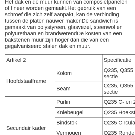
Het dak en de muur kunnen van composietpanelen
of fineer worden gemaakt.Het gebruik van een
schroef die zich zelf aanpakt, kan de verbinding
tussen de platen nauwer makenDe sandwich is
gemaakt van polystyreen, glasvezel, steenwol en
polyurethaan.en brandwerendDe kosten van een
bakstenen muur zijn hoger dan die van een
gegalvaniseerd stalen dak en muur.
Artikel 2
Specificatie
Q235, Q355 G
Kolom
sectie
Hoofdstaalframe
Q235, Q355 G
Beam
sectie
Purlin
Q235 C- en 
Kniebeugel
Q235 Hoekst
Bindstok
Q235 Circula
Secundair kader
Vermogen
Q235 Ronde 